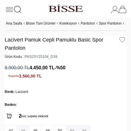
Ana Sayfa
Bisse Tüm Ürünler
Koleksiyon
Pantolon
Spor Pantolon
Lac
Lacivert Pamuk Cepli Pamuklu Basic Spor
Pantolon
Ürün Kodu :
PNS25Y25104_D39
8.900,00
TL
4.450,00
TL
-%
50
3.560,00
TL
Sepette
Renk:
Lacivert
Beden:
2
kez sepete eklendi
42
44
46
48
50
52
54