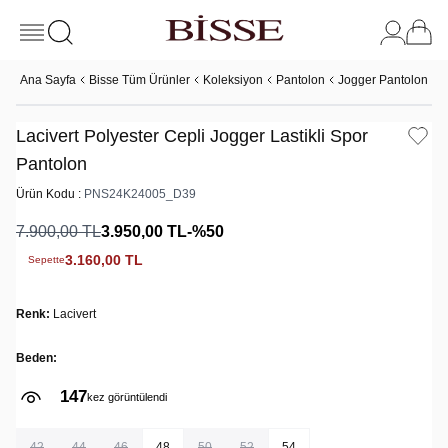
Ana Sayfa
Bisse Tüm Ürünler
Koleksiyon
Pantolon
Jogger Pantolon
L
Lacivert Polyester Cepli Jogger Lastikli Spor
Pantolon
Ürün Kodu :
PNS24K24005_D39
7.900,00
TL
3.950,00
TL
-%
50
3.160,00
TL
Sepette
Renk:
Lacivert
Beden:
147
kez görüntülendi
42
44
46
48
50
52
54