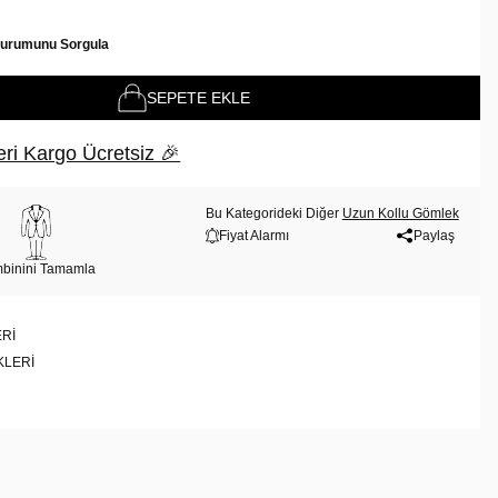
Durumunu Sorgula
SEPETE EKLE
ri Kargo Ücretsiz 🎉
Bu Kategorideki Diğer
Uzun Kollu Gömlek
Fiyat Alarmı
Paylaş
binini Tamamla
RI
KLERI