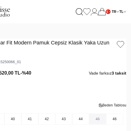
TR
TL
ar Fit Modern Pamuk Cepsiz Klasik Yaka Uzun
S250066_01
520,00
TL
-%
40
Vade farksız
3 taksit
Beden Tablosu
40
41
42
43
44
45
46