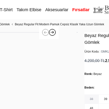
T-Shirt
Takım Elbise
Aksesuarlar
Fırsatlar
 Gömlek
Beyaz Regular Fit Modern Pamuk Cepsiz Klasik Yaka Uzun Gömlek
Beyaz Regul
Gömlek
Ürün Kodu :
GMKL
4.200,00
TL
2.
Renk:
Beyaz
Beden:
38
39
48