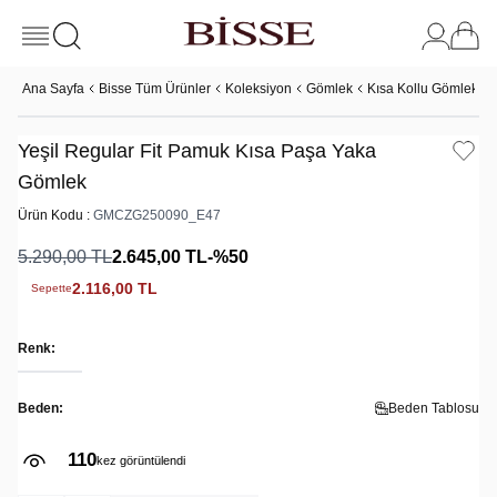
Ana Sayfa
Bisse Tüm Ürünler
Koleksiyon
Gömlek
Kısa Kollu Gömlek
Yeşil Regular Fit Pamuk Kısa Paşa Yaka
Gömlek
Ürün Kodu :
GMCZG250090_E47
5.290,00
TL
2.645,00
TL
-%
50
2.116,00
TL
Sepette
Renk:
Beden:
Beden Tablosu
110
kez görüntülendi