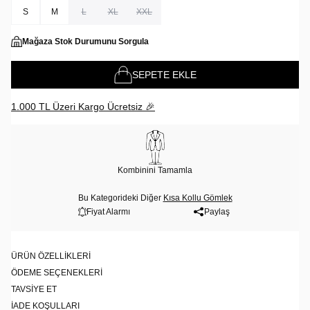
S
M
L
XL
XXL
Mağaza Stok Durumunu Sorgula
SEPETE EKLE
1.000 TL Üzeri Kargo Ücretsiz 🎉
Kombinini Tamamla
Bu Kategorideki Diğer
Kısa Kollu Gömlek
Fiyat Alarmı
Paylaş
ÜRÜN ÖZELLIKLERI
ÖDEME SEÇENEKLERI
TAVSIYE ET
İADE KOŞULLARI