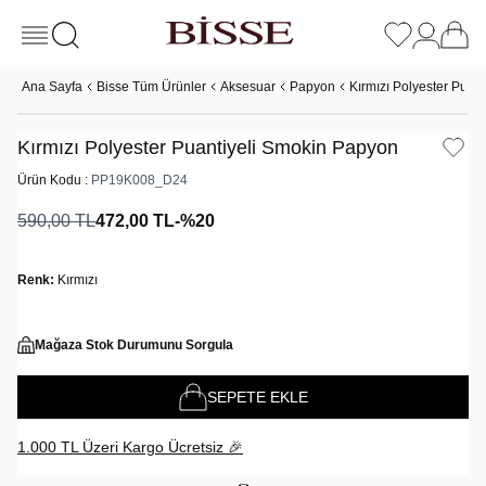
Ana Sayfa
Bisse Tüm Ürünler
Aksesuar
Papyon
Kırmızı Polyester Puan
Kırmızı Polyester Puantiyeli Smokin Papyon
Ürün Kodu :
PP19K008_D24
590,00
TL
472,00
TL
-%
20
Renk:
Kırmızı
Mağaza Stok Durumunu Sorgula
SEPETE EKLE
1.000 TL Üzeri Kargo Ücretsiz 🎉