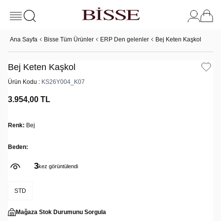
Ana Sayfa
Bisse Tüm Ürünler
ERP Den gelenler
Bej Keten Kaşkol
Bej Keten Kaşkol
Ürün Kodu :
KS26Y004_K07
3.954,00
TL
Renk:
Bej
Beden:
3
kez görüntülendi
STD
Mağaza Stok Durumunu Sorgula