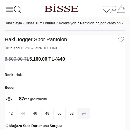
Ana Sayfa
Bisse Tüm Ürünler
Koleksiyon
Pantolon
Spor Pantolon
Hak
Haki Jogger Spor Pantolon
Ürün Kodu :
PNS26Y26103_D49
8.600,00
TL
5.160,00
TL
-%
40
Renk:
Haki
Beden:
87
2
kez görüntülendi
kez satın alındı
42
44
46
48
50
52
54
Mağaza Stok Durumunu Sorgula