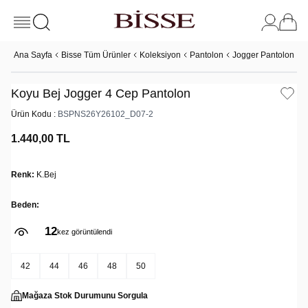
Ana Sayfa
Bisse Tüm Ürünler
Koleksiyon
Pantolon
Jogger Pantolon
K
Koyu Bej Jogger 4 Cep Pantolon
Ürün Kodu :
BSPNS26Y26102_D07-2
1.440,00
TL
Renk:
K.Bej
Beden:
12
kez görüntülendi
42
44
46
48
50
Mağaza Stok Durumunu Sorgula