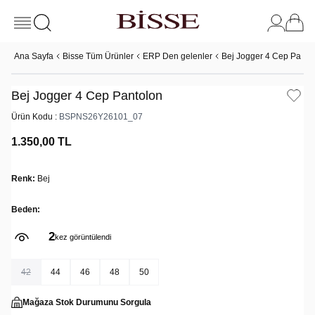
Ana Sayfa
Bisse Tüm Ürünler
ERP Den gelenler
Bej Jogger 4 Cep Panto
Bej Jogger 4 Cep Pantolon
Ürün Kodu :
BSPNS26Y26101_07
1.350,00
TL
Renk:
Bej
Beden:
2
kez görüntülendi
42
44
46
48
50
Mağaza Stok Durumunu Sorgula