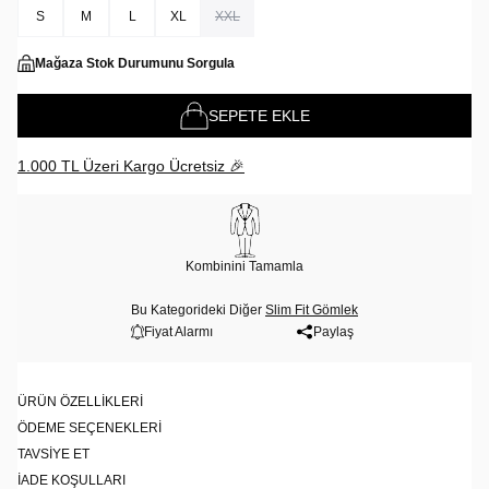
S
M
L
XL
XXL
Mağaza Stok Durumunu Sorgula
SEPETE EKLE
1.000 TL Üzeri Kargo Ücretsiz 🎉
Kombinini Tamamla
Bu Kategorideki Diğer
Slim Fit Gömlek
Fiyat Alarmı
Paylaş
ÜRÜN ÖZELLIKLERI
ÖDEME SEÇENEKLERI
TAVSIYE ET
İADE KOŞULLARI