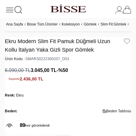
Ana Sayfa
Bisse Tüm Ürünler
Koleksiyon
Gömlek
Slim Fit Gömlek
Ekr
Ekru Modern Slim Fit Pamuk Düğmeli Uzun
Kollu İtalyan Yaka Gizli Spor Gömlek
Ürün Kodu :
GMARS0222300207_D03
6.090,00
TL
3.045,00
TL
-%
50
2.436,00
TL
Sepette
Renk:
Ekru
Beden:
Beden Tablosu
89
kez görüntülendi