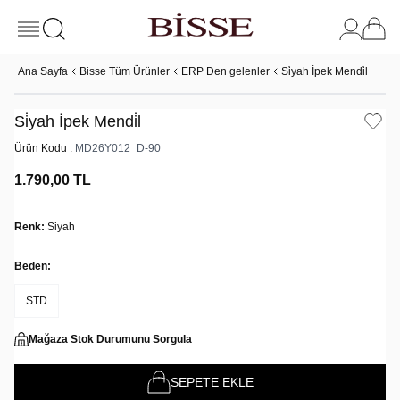
Ana Sayfa
Bisse Tüm Ürünler
ERP Den gelenler
Si̇yah İpek Mendi̇l
Si̇yah İpek Mendi̇l
Ürün Kodu :
MD26Y012_D-90
1.790,00
TL
Renk:
Siyah
Beden:
STD
Mağaza Stok Durumunu Sorgula
SEPETE EKLE