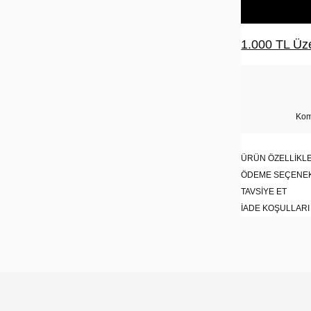
1.000 TL Üze
Kom
ÜRÜN ÖZELLIKLE
ÖDEME SEÇENE
TAVSIYE ET
İADE KOŞULLARI