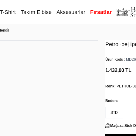
T-Shirt
Takım Elbise
Aksesuarlar
Fırsatlar
endi̇l
Petrol-bej İp
Ürün Kodu :
MD26
1.432,00
TL
Renk:
PETROL-B
Beden:
STD
Mağaza Stok 