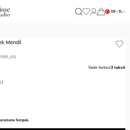
TR
TL
ek Mendi̇l
Y005_011
Vade farksız
3 taksit
EJ
Durumunu Sorgula