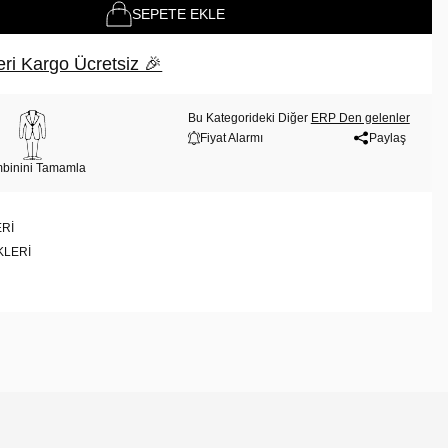
SEPETE EKLE
ri Kargo Ücretsiz 🎉
Bu Kategorideki Diğer
ERP Den gelenler
Fiyat Alarmı
Paylaş
binini Tamamla
RI
KLERI