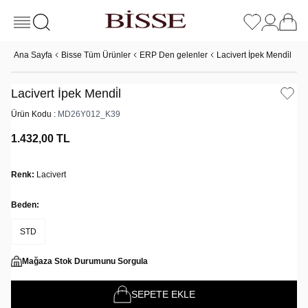
Ana Sayfa
Bisse Tüm Ürünler
ERP Den gelenler
Lacivert İpek Mendi̇l
Lacivert İpek Mendi̇l
Ürün Kodu :
MD26Y012_K39
1.432,00
TL
Renk:
Lacivert
Beden:
STD
Mağaza Stok Durumunu Sorgula
SEPETE EKLE