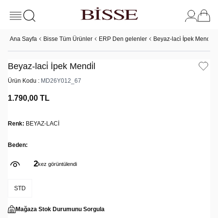
Ana Sayfa
Bisse Tüm Ürünler
ERP Den gelenler
Beyaz-laci̇ İpek Mendi̇l
Beyaz-laci̇ İpek Mendi̇l
Ürün Kodu :
MD26Y012_67
1.790,00
TL
Renk:
BEYAZ-LACİ
Beden:
2
kez görüntülendi
STD
Mağaza Stok Durumunu Sorgula