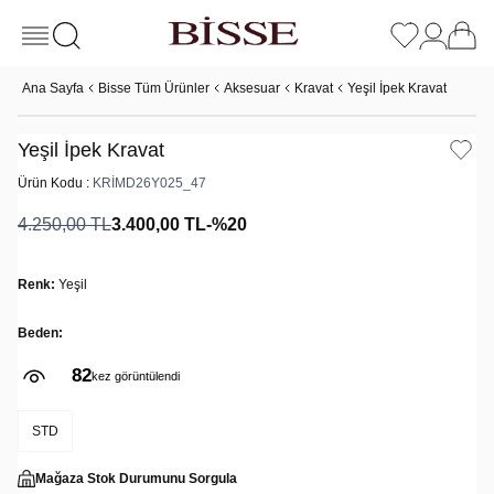
Ana Sayfa
Bisse Tüm Ürünler
Aksesuar
Kravat
Yeşil İpek Kravat
Yeşil İpek Kravat
Ürün Kodu :
KRİMD26Y025_47
4.250,00
TL
3.400,00
TL
-%
20
Renk:
Yeşil
Beden:
82
kez görüntülendi
STD
Mağaza Stok Durumunu Sorgula