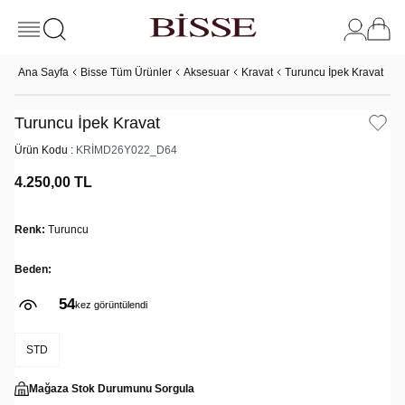
Ana Sayfa
Bisse Tüm Ürünler
Aksesuar
Kravat
Turuncu İpek Kravat
Turuncu İpek Kravat
Ürün Kodu :
KRİMD26Y022_D64
4.250,00
TL
Renk:
Turuncu
Beden:
54
kez görüntülendi
STD
Mağaza Stok Durumunu Sorgula