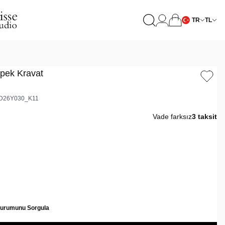
TR
TL
İpek Kravat
D26Y030_K11
Vade farksız
3 taksit
Durumunu Sorgula