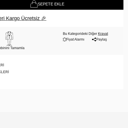
SEPETE EKLE
ri Kargo Ücretsiz 🎉
Bu Kategorideki Diğer
Kravat
Fiyat Alarmı
Paylaş
binini Tamamla
RI
KLERI