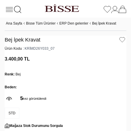
Ana Sayfa
Bisse Tüm Ürünler
ERP Den gelenler
Bej İpek Kravat
Bej İpek Kravat
Ürün Kodu :
KRİMD26Y033_07
3.400,00
TL
Renk:
Bej
Beden:
5
kez görüntülendi
STD
Mağaza Stok Durumunu Sorgula