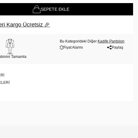
SEPETE EKLE
ri Kargo Ücretsiz 🎉
Bu Kategorideki Diğer
Kadife Pantolon
Fiyat Alarmı
Paylaş
binini Tamamla
RI
KLERI