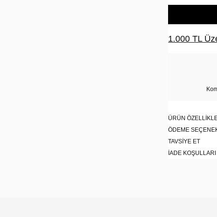
1.000 TL Üze
Kom
ÜRÜN ÖZELLIKLE
ÖDEME SEÇENE
TAVSIYE ET
İADE KOŞULLARI