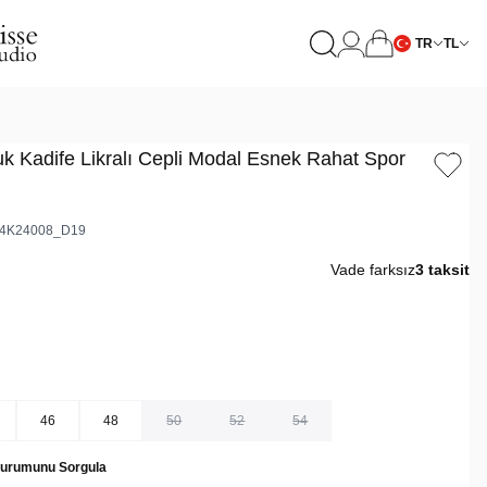
TR
TL
k Kadife Likralı Cepli Modal Esnek Rahat Spor
4K24008_D19
Vade farksız
3 taksit
46
48
50
52
54
Durumunu Sorgula