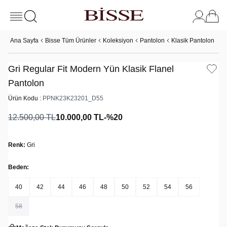
Ana Sayfa
Bisse Tüm Ürünler
Koleksiyon
Pantolon
Klasik Pantolon
Gr
Gri Regular Fit Modern Yün Klasik Flanel
Pantolon
Ürün Kodu :
PPNK23K23201_D55
12.500,00
TL
10.000,00
TL
-%
20
Renk:
Gri
Beden:
40
42
44
46
48
50
52
54
56
58