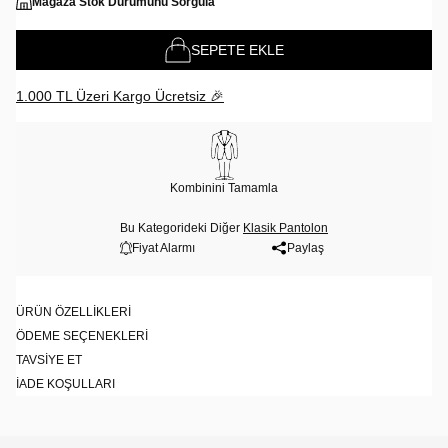
Mağaza Stok Durumunu Sorgula
SEPETE EKLE
1.000 TL Üzeri Kargo Ücretsiz 🎉
Kombinini Tamamla
Bu Kategorideki Diğer
Klasik Pantolon
Fiyat Alarmı
Paylaş
ÜRÜN ÖZELLIKLERI
ÖDEME SEÇENEKLERI
TAVSIYE ET
İADE KOŞULLARI