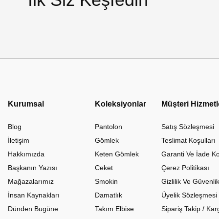
Kurumsal
Koleksiyonlar
Müşteri Hizmetl
Blog
Pantolon
Satış Sözleşmesi
İletişim
Gömlek
Teslimat Koşulları
Hakkımızda
Keten Gömlek
Garanti Ve İade Ko
Başkanın Yazısı
Ceket
Çerez Politikası
Mağazalarımız
Smokin
Gizlilik Ve Güvenli
İnsan Kaynakları
Damatlık
Üyelik Sözleşmesi
Dünden Bugüne
Takım Elbise
Sipariş Takip / K