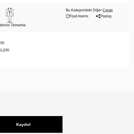
Bu Kategorideki Diğer
Çorap
Fiyat Alarmı
Paylaş
binini Tamamla
RI
KLERI
Kaydol