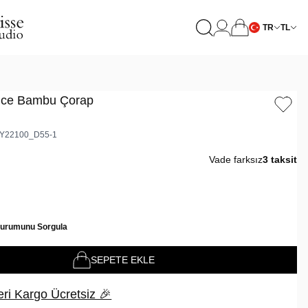
TR
TL
İnce Bambu Çorap
Y22100_D55-1
Vade farksız
3 taksit
Durumunu Sorgula
SEPETE EKLE
ri Kargo Ücretsiz 🎉