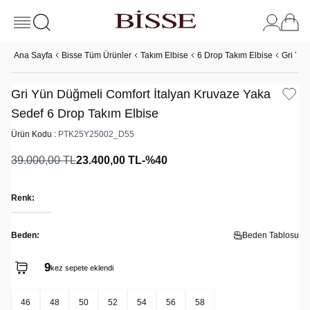
Ana Sayfa
Bisse Tüm Ürünler
Takım Elbise
6 Drop Takım Elbise
Gri Yün
Gri Yün Düğmeli Comfort İtalyan Kruvaze Yaka
Sedef 6 Drop Takım Elbise
Ürün Kodu :
PTK25Y25002_D55
39.000,00
TL
23.400,00
TL
-%
40
Renk:
Beden:
Beden Tablosu
9
kez sepete eklendi
46
48
50
52
54
56
58