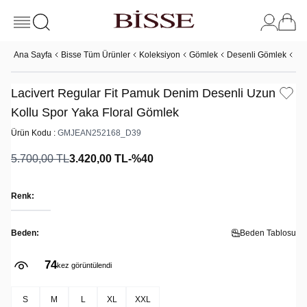
Ana Sayfa
Bisse Tüm Ürünler
Koleksiyon
Gömlek
Desenli Gömlek
La
Lacivert Regular Fit Pamuk Denim Desenli Uzun
Kollu Spor Yaka Floral Gömlek
Ürün Kodu :
GMJEAN252168_D39
5.700,00
TL
3.420,00
TL
-%
40
Renk:
Beden:
Beden Tablosu
74
kez görüntülendi
S
M
L
XL
XXL