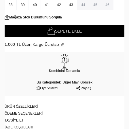
38
39
40
41
42
43
44
45
46
Mağaza Stok Durumunu Sorgula
SEPETE EKLE
1.000 TL Üzeri Kargo Ücretsiz 🎉
Kombinini Tamamla
Bu Kategorideki Diğer
Mavi Gömlek
Fiyat Alarmı
Paylaş
ÜRÜN ÖZELLIKLERI
ÖDEME SEÇENEKLERI
TAVSIYE ET
İADE KOŞULLARI