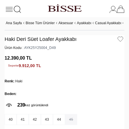
Ana Sayfa
Bisse Tüm Ürünler
Aksesuar
Ayakkabı
Casual Ayakkabı
Ha
Haki Deri Süet Loafer Ayakkabı
Ürün Kodu :
AYK25Y25004_D49
12.390,00
TL
9.912,00
TL
Sepette
Renk:
Haki
Beden:
239
6
kez görüntülendi
kez sepete eklendi
40
41
42
43
44
45