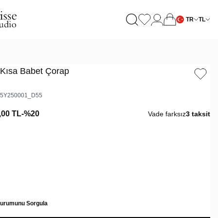
TR
TL
 Kısa Babet Çorap
5Y250001_D55
,00
TL
-%
20
Vade farksız
3 taksit
Durumunu Sorgula