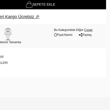
SEPETE EKLE
ri Kargo Ücretsiz 🎉
Bu Kategorideki Diğer
Çorap
Fiyat Alarmı
Paylaş
binini Tamamla
RI
KLERI