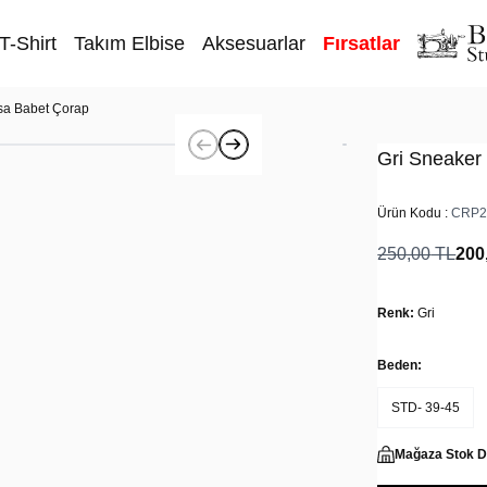
T-Shirt
Takım Elbise
Aksesuarlar
Fırsatlar
sa Babet Çorap
Gri Sneaker
Ürün Kodu :
CRP2
250,00
TL
200
Renk:
Gri
Beden:
STD- 39-45
Mağaza Stok 