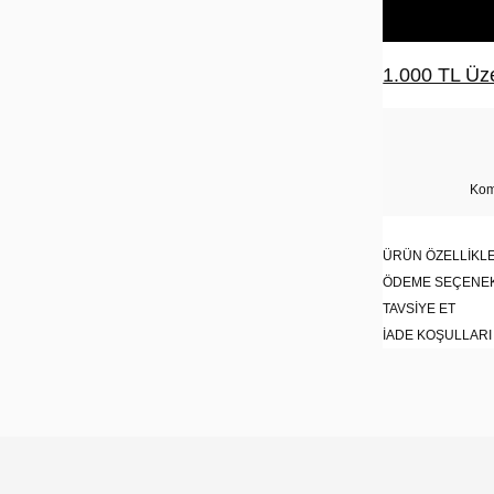
1.000 TL Üze
Kom
ÜRÜN ÖZELLIKLE
ÖDEME SEÇENE
TAVSIYE ET
İADE KOŞULLARI