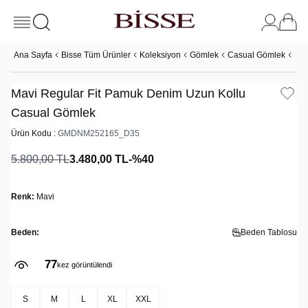
Ana Sayfa
Bisse Tüm Ürünler
Koleksiyon
Gömlek
Casual Gömlek
Mav
Mavi Regular Fit Pamuk Denim Uzun Kollu
Casual Gömlek
Ürün Kodu :
GMDNM252165_D35
5.800,00
TL
3.480,00
TL
-%
40
Renk:
Mavi
Beden:
Beden Tablosu
77
kez görüntülendi
S
M
L
XL
XXL