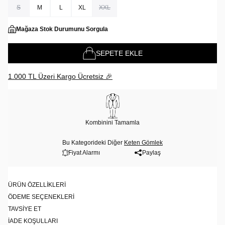
S
M
L
XL
XXL
Mağaza Stok Durumunu Sorgula
SEPETE EKLE
1.000 TL Üzeri Kargo Ücretsiz 🎉
Kombinini Tamamla
Bu Kategorideki Diğer
Keten Gömlek
Fiyat Alarmı
Paylaş
ÜRÜN ÖZELLIKLERI
ÖDEME SEÇENEKLERI
TAVSIYE ET
İADE KOŞULLARI