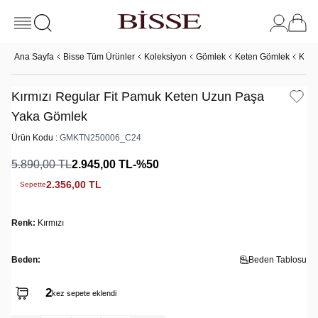
Ana Sayfa
Bisse Tüm Ürünler
Koleksiyon
Gömlek
Keten Gömlek
Kırm
Kırmızı Regular Fit Pamuk Keten Uzun Paşa
Yaka Gömlek
Ürün Kodu :
GMKTN250006_C24
5.890,00
TL
2.945,00
TL
-%
50
2.356,00
TL
Sepette
Renk:
Kırmızı
Beden:
Beden Tablosu
2
kez sepete eklendi