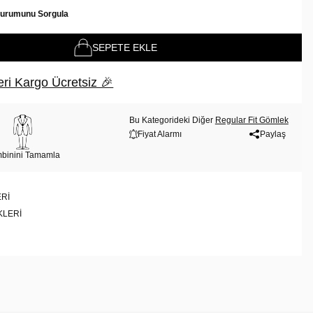
Durumunu Sorgula
SEPETE EKLE
ri Kargo Ücretsiz 🎉
Bu Kategorideki Diğer
Regular Fit Gömlek
Fiyat Alarmı
Paylaş
binini Tamamla
RI
KLERI