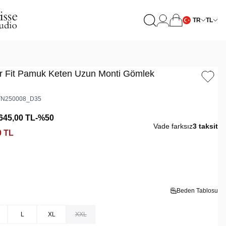
TR
TL
r Fit Pamuk Keten Uzun Monti Gömlek
N250008_D35
645,00
TL
-%
50
Vade farksız
3 taksit
0
TL
Beden Tablosu
L
XL
XXL