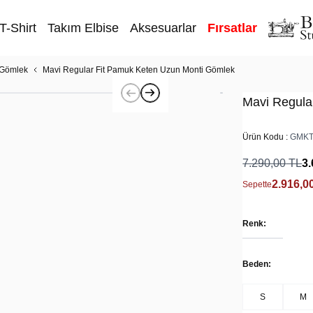
T-Shirt
Takım Elbise
Aksesuarlar
Fırsatlar
 Gömlek
Mavi Regular Fit Pamuk Keten Uzun Monti Gömlek
Mavi Regula
Ürün Kodu :
GMKT
7.290,00
TL
3.
2.916,0
Sepette
Renk:
Beden:
S
M