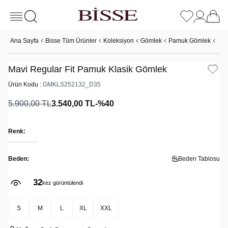
Ana Sayfa
Bisse Tüm Ürünler
Koleksiyon
Gömlek
Pamuk Gömlek
Mav
Mavi Regular Fit Pamuk Klasik Gömlek
Ürün Kodu :
GMKLS252132_D35
5.900,00
TL
3.540,00
TL
-%
40
Renk:
Beden:
Beden Tablosu
32
kez görüntülendi
S
M
L
XL
XXL