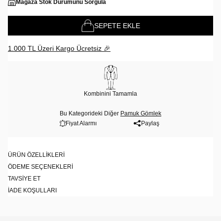
Mağaza Stok Durumunu Sorgula
SEPETE EKLE
1.000 TL Üzeri Kargo Ücretsiz 🎉
Kombinini Tamamla
Bu Kategorideki Diğer
Pamuk Gömlek
Fiyat Alarmı
Paylaş
ÜRÜN ÖZELLIKLERI
ÖDEME SEÇENEKLERI
TAVSIYE ET
İADE KOŞULLARI