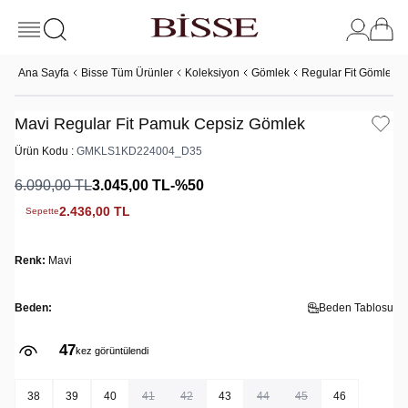
Ana Sayfa
Bisse Tüm Ürünler
Koleksiyon
Gömlek
Regular Fit Gömlek
Mavi Regular Fit Pamuk Cepsiz Gömlek
Ürün Kodu :
GMKLS1KD224004_D35
6.090,00
TL
3.045,00
TL
-%
50
2.436,00
TL
Sepette
Renk:
Mavi
Beden:
Beden Tablosu
47
kez görüntülendi
38
39
40
41
42
43
44
45
46