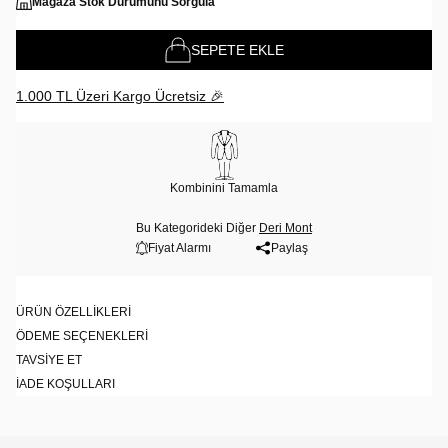
Mağaza Stok Durumunu Sorgula
SEPETE EKLE
1.000 TL Üzeri Kargo Ücretsiz 🎉
Kombinini Tamamla
Bu Kategorideki Diğer
Deri Mont
Fiyat Alarmı
Paylaş
ÜRÜN ÖZELLIKLERI
ÖDEME SEÇENEKLERI
TAVSIYE ET
İADE KOŞULLARI