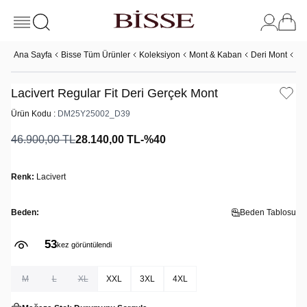
Ana Sayfa
Bisse Tüm Ürünler
Koleksiyon
Mont & Kaban
Deri Mont
La
Lacivert Regular Fit Deri Gerçek Mont
Ürün Kodu :
DM25Y25002_D39
46.900,00
TL
28.140,00
TL
-%
40
Renk:
Lacivert
Beden:
Beden Tablosu
53
kez görüntülendi
M
L
XL
XXL
3XL
4XL