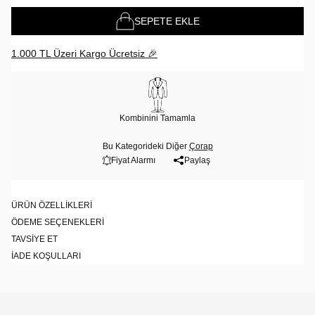
SEPETE EKLE
1.000 TL Üzeri Kargo Ücretsiz 🎉
Kombinini Tamamla
Bu Kategorideki Diğer
Çorap
Fiyat Alarmı
Paylaş
ÜRÜN ÖZELLIKLERI
ÖDEME SEÇENEKLERI
TAVSIYE ET
İADE KOŞULLARI