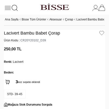
Ana Sayfa
Bisse Tüm Ürünler
Aksesuar
Çorap
Lacivert Bambu Babet Ç
Lacivert Bambu Babet Çorap
Ürün Kodu :
CR20Y20102_D39
250,00
TL
Renk:
Lacivert
Beden:
3
kez sepete eklendi
STD- 39-45
Mağaza Stok Durumunu Sorgula