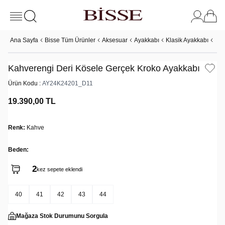
Ana Sayfa
Bisse Tüm Ürünler
Aksesuar
Ayakkabı
Klasik Ayakkabı
Kah
Kahverengi Deri Kösele Gerçek Kroko Ayakkabı
Ürün Kodu :
AY24K24201_D11
19.390,00
TL
Renk:
Kahve
Beden:
2
kez sepete eklendi
40
41
42
43
44
Mağaza Stok Durumunu Sorgula