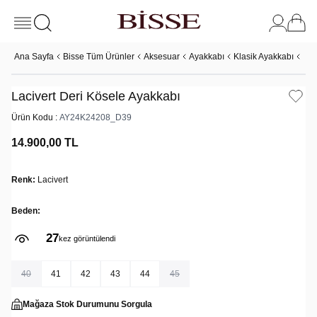
Ana Sayfa
Bisse Tüm Ürünler
Aksesuar
Ayakkabı
Klasik Ayakkabı
Lac
Lacivert Deri Kösele Ayakkabı
Ürün Kodu :
AY24K24208_D39
14.900,00
TL
Renk:
Lacivert
Beden:
27
kez görüntülendi
40
41
42
43
44
45
Mağaza Stok Durumunu Sorgula