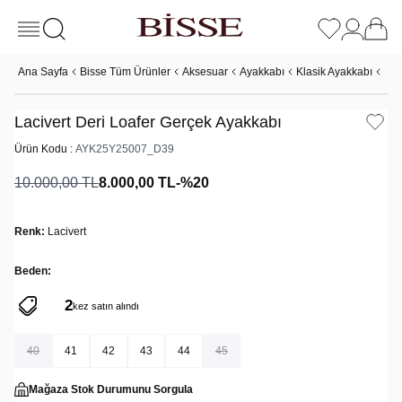
Ana Sayfa
Bisse Tüm Ürünler
Aksesuar
Ayakkabı
Klasik Ayakkabı
Lac
Lacivert Deri Loafer Gerçek Ayakkabı
Ürün Kodu :
AYK25Y25007_D39
10.000,00
TL
8.000,00
TL
-%
20
Renk:
Lacivert
Beden:
2
7
kez satın alındı
kez sepete eklendi
40
41
42
43
44
45
Mağaza Stok Durumunu Sorgula