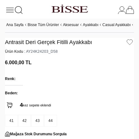
Ana Sayfa
Bisse Tüm Ürünler
Aksesuar
Ayakkabı
Casual Ayakkabı
An
Antrasit Deri Gerçek Fitilli Ayakkabı
Ürün Kodu :
AY24K24203_D58
6.000,00
TL
Renk:
Beden:
4
kez sepete eklendi
41
42
43
44
Mağaza Stok Durumunu Sorgula