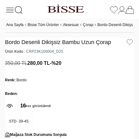
Ana Sayfa
Bisse Tüm Ürünler
Aksesuar
Çorap
Bordo Desenli Dikişsiz
Bordo Desenli Dikişsiz Bambu Uzun Çorap
Ürün Kodu :
CRP23K100004_D25
350,00
TL
280,00
TL
-%
20
Renk:
Bordo
Beden:
16
kez görüntülendi
STD- 39-45
Mağaza Stok Durumunu Sorgula