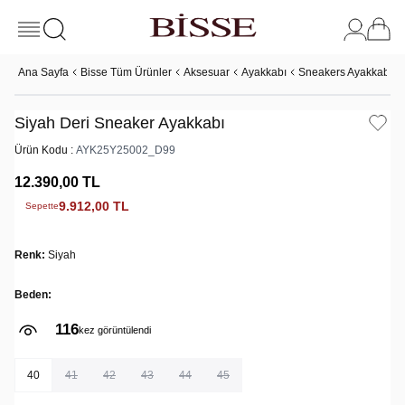
Ana Sayfa
Bisse Tüm Ürünler
Aksesuar
Ayakkabı
Sneakers Ayakkabı
Siyah Deri Sneaker Ayakkabı
Ürün Kodu :
AYK25Y25002_D99
12.390,00
TL
9.912,00
TL
Sepette
Renk:
Siyah
Beden:
116
kez görüntülendi
40
41
42
43
44
45