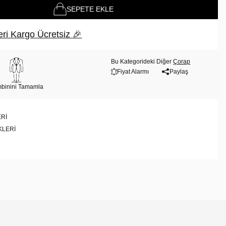
SEPETE EKLE
ri Kargo Ücretsiz 🎉
Bu Kategorideki Diğer
Çorap
Fiyat Alarmı
Paylaş
binini Tamamla
RI
KLERI