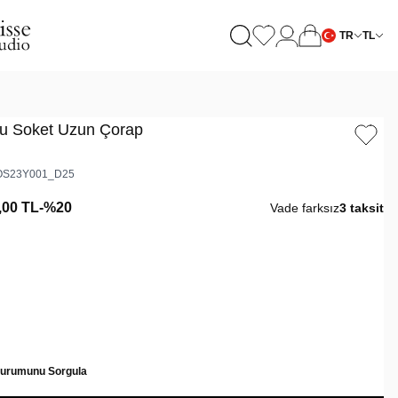
TR
TL
u Soket Uzun Çorap
S23Y001_D25
,00
TL
-%
20
Vade farksız
3 taksit
Durumunu Sorgula