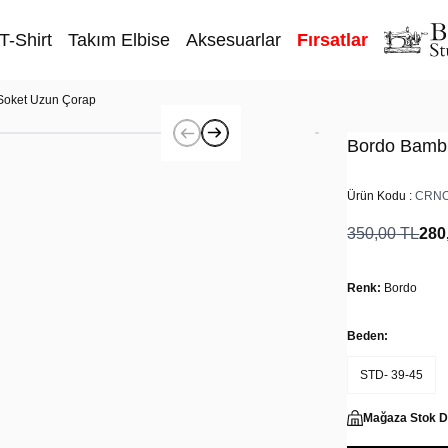
T-Shirt
Takım Elbise
Aksesuarlar
Fırsatlar
Soket Uzun Çorap
Bordo Bamb
Ürün Kodu :
CRNO
350,00
TL
280
Renk:
Bordo
Beden:
STD- 39-45
Mağaza Stok 