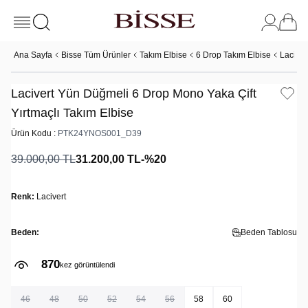
Ana Sayfa
Bisse Tüm Ürünler
Takım Elbise
6 Drop Takım Elbise
Laciver
Lacivert Yün Düğmeli 6 Drop Mono Yaka Çift
Yırtmaçlı Takım Elbise
Ürün Kodu :
PTK24YNOS001_D39
39.000,00
TL
31.200,00
TL
-%
20
Renk:
Lacivert
Beden:
Beden Tablosu
870
kez görüntülendi
46
48
50
52
54
56
58
60