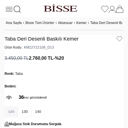
Ana Sayfa
Bisse Tüm Ürünler
Aksesuar
Kemer
Taba Deri Desenli Baskı
Taba Deri Desenli Baskılı Kemer
Ürün Kodu :
KM22Y22108_D13
3.450,00
TL
2.760,00
TL
-%
20
Renk:
Taba
Beden:
36
3
kez görüntülendi
kez sepete eklendi
120
130
140
Mağaza Stok Durumunu Sorgula