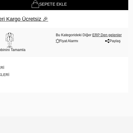
SEPETE EKLE
ri Kargo Ücretsiz 🎉
Bu Kategorideki Diğer
ERP Den gelenler
Fiyat Alarmı
Paylaş
binini Tamamla
RI
KLERI