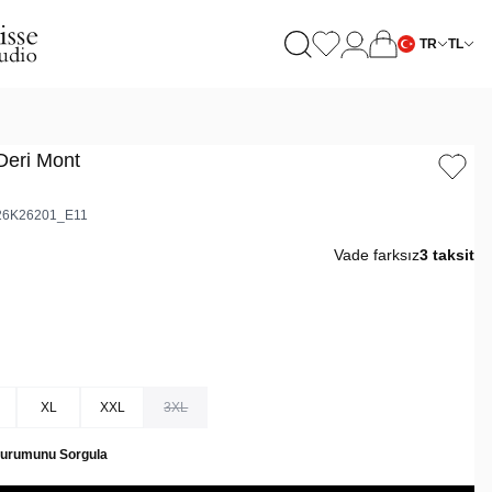
TR
TL
Deri Mont
6K26201_E11
Vade farksız
3 taksit
XL
XXL
3XL
Durumunu Sorgula