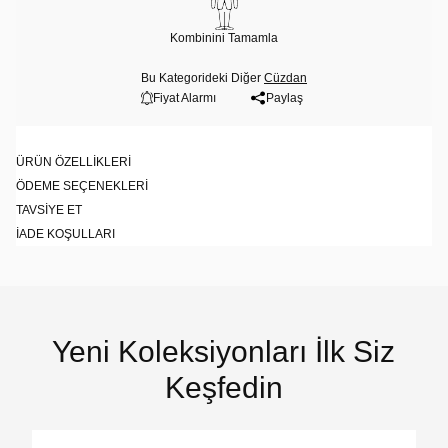
Kombinini Tamamla
Bu Kategorideki Diğer
Cüzdan
Fiyat Alarmı
Paylaş
ÜRÜN ÖZELLIKLERI
ÖDEME SEÇENEKLERI
TAVSIYE ET
İADE KOŞULLARI
Yeni Koleksiyonları İlk Siz
Keşfedin