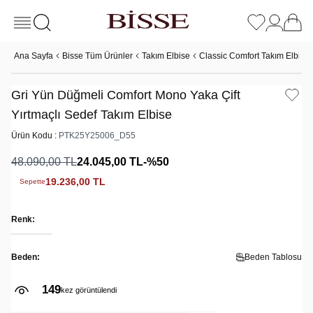
Ana Sayfa
Bisse Tüm Ürünler
Takım Elbise
Classic Comfort Takım Elbise
Gri Yün Düğmeli Comfort Mono Yaka Çift
Yırtmaçlı Sedef Takım Elbise
Ürün Kodu :
PTK25Y25006_D55
48.090,00
TL
24.045,00
TL
-%
50
19.236,00
TL
Sepette
Renk:
Beden:
Beden Tablosu
149
kez görüntülendi