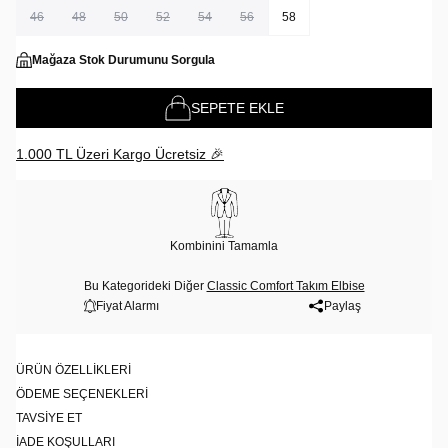
46
48
50
52
54
56
58
Mağaza Stok Durumunu Sorgula
SEPETE EKLE
1.000 TL Üzeri Kargo Ücretsiz 🎉
Kombinini Tamamla
Bu Kategorideki Diğer
Classic Comfort Takım Elbise
Fiyat Alarmı
Paylaş
ÜRÜN ÖZELLIKLERI
ÖDEME SEÇENEKLERI
TAVSIYE ET
İADE KOŞULLARI