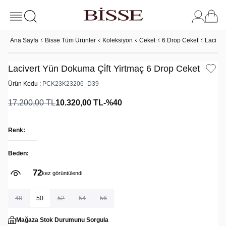
Ana Sayfa
Bisse Tüm Ürünler
Koleksiyon
Ceket
6 Drop Ceket
Laciver
Lacivert Yün Dokuma Çi̇ft Yirtmaç 6 Drop Ceket
Ürün Kodu :
PCK23K23206_D39
17.200,00
TL
10.320,00
TL
-%
40
Renk:
Beden:
72
kez görüntülendi
48
50
52
54
56
Mağaza Stok Durumunu Sorgula