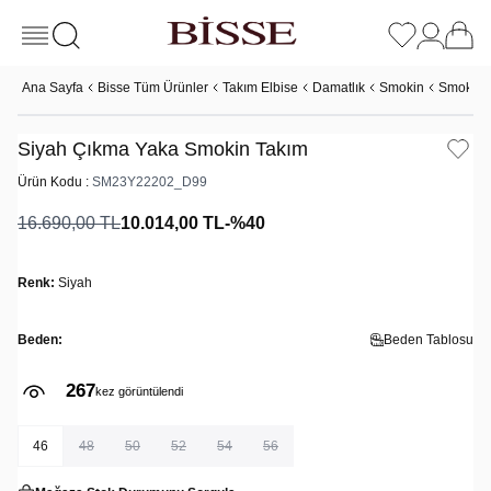
Ana Sayfa
Bisse Tüm Ürünler
Takım Elbise
Damatlık
Smokin
Smokin 
Siyah Çıkma Yaka Smokin Takım
Ürün Kodu :
SM23Y22202_D99
16.690,00
TL
10.014,00
TL
-%
40
Renk:
Siyah
Beden:
Beden Tablosu
267
kez görüntülendi
46
48
50
52
54
56