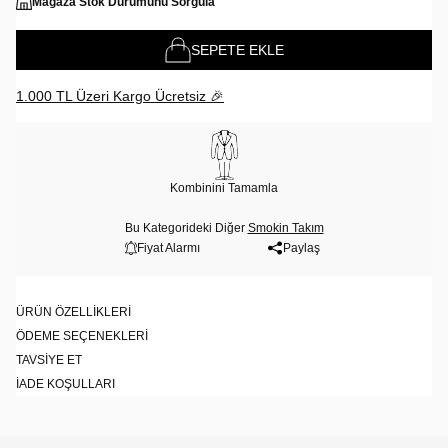
Mağaza Stok Durumunu Sorgula
SEPETE EKLE
1.000 TL Üzeri Kargo Ücretsiz 🎉
Kombinini Tamamla
Bu Kategorideki Diğer
Smokin Takım
Fiyat Alarmı
Paylaş
ÜRÜN ÖZELLIKLERI
ÖDEME SEÇENEKLERI
TAVSIYE ET
İADE KOŞULLARI