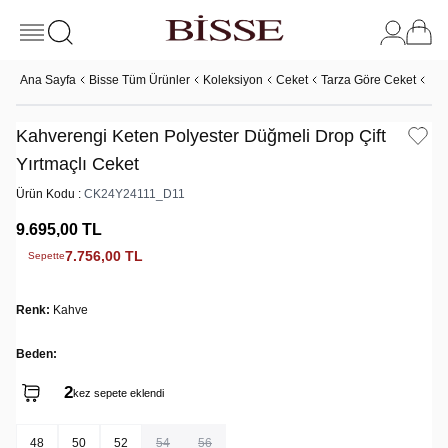
Ana Sayfa
Bisse Tüm Ürünler
Koleksiyon
Ceket
Tarza Göre Ceket
Eko
Kahverengi Keten Polyester Düğmeli Drop Çift
Yırtmaçlı Ceket
Ürün Kodu :
CK24Y24111_D11
9.695,00
TL
7.756,00
TL
Sepette
Renk:
Kahve
Beden:
2
kez sepete eklendi
48
50
52
54
56