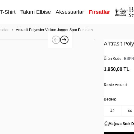
T-Shirt
Takım Elbise
Aksesuarlar
Fırsatlar
ntolon
Antrasit Polyester Viskon Jogger Spor Pantolon
Antrasit Pol
Ürün Kodu :
BSPN
1.950,00
TL
Renk:
Antrasıt
Beden:
42
44
Mağaza Stok 