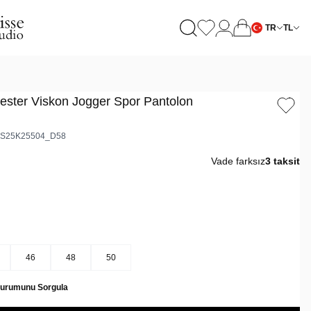
TR
TL
yester Viskon Jogger Spor Pantolon
S25K25504_D58
Vade farksız
3 taksit
46
48
50
Durumunu Sorgula