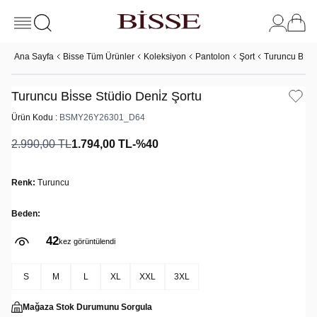
Ana Sayfa
Bisse Tüm Ürünler
Koleksiyon
Pantolon
Şort
Turuncu Bi̇ss
Turuncu Bi̇sse Stüdio Deni̇z Şortu
Ürün Kodu :
BSMY26Y26301_D64
2.990,00
TL
1.794,00
TL
-%
40
Renk:
Turuncu
Beden:
42
kez görüntülendi
S
M
L
XL
XXL
3XL
Mağaza Stok Durumunu Sorgula